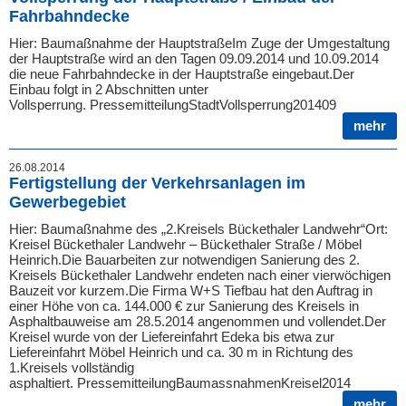
Fahrbahndecke
Hier: Baumaßnahme der HauptstraßeIm Zuge der Umgestaltung
der Hauptstraße wird an den Tagen 09.09.2014 und 10.09.2014
die neue Fahrbahndecke in der Hauptstraße eingebaut.Der
Einbau folgt in 2 Abschnitten unter
Vollsperrung. PressemitteilungStadtVollsperrung201409
mehr
26.08.2014
Fertigstellung der Verkehrsanlagen im
Gewerbegebiet
Hier: Baumaßnahme des „2.Kreisels Bückethaler Landwehr“Ort:
Kreisel Bückethaler Landwehr – Bückethaler Straße / Möbel
Heinrich.Die Bauarbeiten zur notwendigen Sanierung des 2.
Kreisels Bückethaler Landwehr endeten nach einer vierwöchigen
Bauzeit vor kurzem.Die Firma W+S Tiefbau hat den Auftrag in
einer Höhe von ca. 144.000 € zur Sanierung des Kreisels in
Asphaltbauweise am 28.5.2014 angenommen und vollendet.Der
Kreisel wurde von der Liefereinfahrt Edeka bis etwa zur
Liefereinfahrt Möbel Heinrich und ca. 30 m in Richtung des
1.Kreisels vollständig
asphaltiert. PressemitteilungBaumassnahmenKreisel2014
mehr