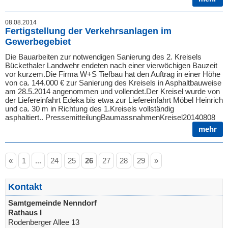
08.08.2014
Fertigstellung der Verkehrsanlagen im
Gewerbegebiet
Die Bauarbeiten zur notwendigen Sanierung des 2. Kreisels
Bückethaler Landwehr endeten nach einer vierwöchigen Bauzeit
vor kurzem.Die Firma W+S Tiefbau hat den Auftrag in einer Höhe
von ca. 144.000 € zur Sanierung des Kreisels in Asphaltbauweise
am 28.5.2014 angenommen und vollendet.Der Kreisel wurde von
der Liefereinfahrt Edeka bis etwa zur Liefereinfahrt Möbel Heinrich
und ca. 30 m in Richtung des 1.Kreisels vollständig
asphaltiert.. PressemitteilungBaumassnahmenKreisel20140808
mehr
«
1
...
24
25
26
27
28
29
»
Kontakt
Samtgemeinde Nenndorf
Rathaus I
Rodenberger Allee 13