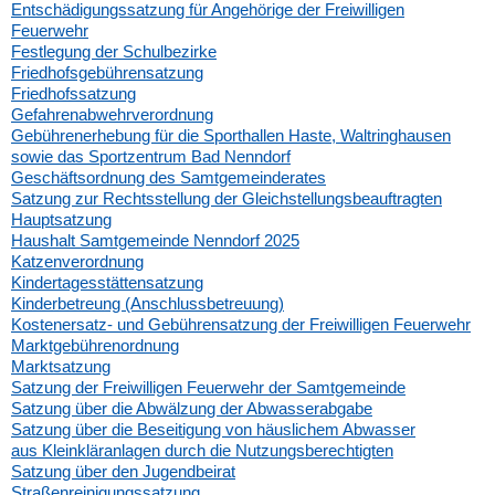
Entschädigungssatzung für Angehörige der Freiwilligen
Feuerwehr
Festlegung der Schulbezirke
Friedhofsgebührensatzung
Friedhofssatzung
Gefahrenabwehrverordnung
Gebührenerhebung für die Sporthallen Haste, Waltringhausen
sowie das Sportzentrum Bad Nenndorf
Geschäftsordnung des Samtgemeinderates
Satzung zur Rechtsstellung der Gleichstellungsbeauftragten
Hauptsatzung
Haushalt Samtgemeinde Nenndorf 202
5
Katzenverordnung
Kindertagesstättensatzung
Kinderbetreung (Anschlussbetreuung)
Kostenersatz- und Gebührensatzung der Freiwilligen Feuerwehr
Marktgebührenordnung
Marktsatzung
Satzung der Freiwilligen Feuerwehr der Samtgemeinde
Satzung über die Abwälzung der Abwasserabgabe
Satzung über die Beseitigung von häuslichem Abwasser
aus Kleinkläranlagen durch die Nutzungsberechtigten
Satzung über den Jugendbeirat
Straßenreinigungssatzung