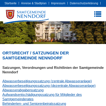
Startseite
Anreise & Stadtplan
Impressum
Datenschutzerklärung
Cookies
Extranet
ORTSRECHT / SATZUNGEN DER
SAMTGEMEINDE NENNDORF
Satzungen, Verordnungen und Richtlinien der Samtgemeinde
Nenndorf
Abwasserbeseitigungssatzung (zentrale Abwasseranlage)
Abwasserbeseitigungssatzung (dezentrale Abwasseranlage)
Abwasserabgabensatzung
Aufwandsentschädigungssatzung für Mitglieder des
Samtgemeinderates
Behinderten- und Seniorenbeiratssatzung