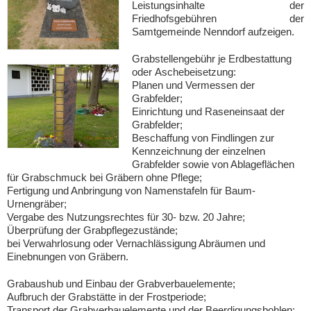
Leistungsinhalte der
Friedhofsgebühren der
Samtgemeinde Nenndorf aufzeigen.
Grabstellengebühr je Erdbestattung
oder Aschebeisetzung:
Planen und Vermessen der
Grabfelder;
Einrichtung und Raseneinsaat der
Grabfelder;
Beschaffung von Findlingen zur
Kennzeichnung der einzelnen
Grabfelder sowie von Ablageflächen
für Grabschmuck bei Gräbern ohne Pflege;
Fertigung und Anbringung von Namenstafeln für Baum-
Urnengräber;
Vergabe des Nutzungsrechtes für 30- bzw. 20 Jahre;
Überprüfung der Grabpflegezustände;
bei Verwahrlosung oder Vernachlässigung Abräumen und
Einebnungen von Gräbern.
Grabaushub und Einbau der Grabverbauelemente;
Aufbruch der Grabstätte in der Frostperiode;
Transport der Grabverbauelemente und der Beerdigungsbohlen;