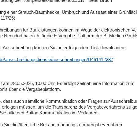
tellung der Kompensationsfläche 4809/017 "Tiefer Bruch"
ung einer Strauch-Baumhecke, Umbruch und Aussaat einer Grünfläc
117/26)
hreibungen für Bauleistungen können im Wege der elektronischen Ve
 Nenndorf hat sich für die E-Vergabe-Plattform der BI-Medien Gmb
er Ausschreibung können Sie unter folgendem Link downloaden:
n.de/ausschreibungsdienste/ausschreibungen/D461412287
t am 28.05.2026, 10.00 Uhr. Es erfolgt zeitnah eine Information zum
nis über die Vergabeplattform.
ie, dass auch sämtliche Kommunikation oder Fragen zur Ausschreibun
m erfolgen müssen, um die Transparenz des Vergabeverfahrens zu ge
ie bitte den Button Kommunikation im Verfahren.
en Sie die öffentliche Bekanntmachung zum Vergabeverfahren.