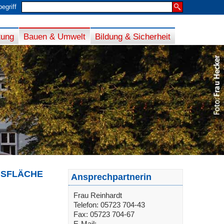
egriff
tung
Bauen & Umwelt
Bildung & Sicherheit
NSFLÄCHE
Ansprechpartnerin
Frau Reinhardt
Telefon: 05723 704-43
Fax: 05723 704-67
E-Mail: