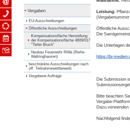
Maßnahme:
Hers
Vergaben
Leistung:
Pflanz
(Vergabenummer 
EU-Ausschreibungen
Öffentliche Aussc
Öffentliche Ausschreibungen
Die Samtgemeinde
Kompensationsfläche Herstellung
der Kompensationsfläche 4809/017
"Tiefer Bruch"
Die Unterlagen d
Neubau Feuerwehr RiWa (Riehe-
https://bi-medie
Waltringhausen)
beschränkte Ausschreibungen nach
öff. Teilnahmewettbewerb
Vergebene Aufträge
Die Submission is
Submissionsergeb
Bitte beachten S
Vergabe-Plattfor
Dazu verwenden S
Nachfolgend find