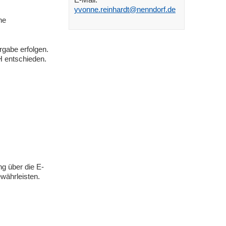
yvonne.reinhardt@nenndorf.de
he
rgabe erfolgen.
H entschieden.
g über die E-
währleisten.