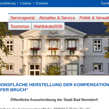
zerklärung
Cookies
Extranet
Suchb
Serviceportal
Aktuelles & Service
Politik & Verwal
Tourismus
Wahllokale2026
IONSFLÄCHE HERSTELLUNG DER KOMPENSATIO
IEFER BRUCH"
Öffentliche Ausschreibung der Stadt Bad Nenndorf: